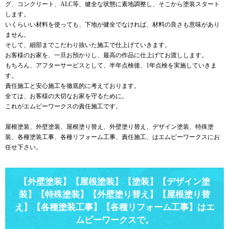
グ、コンクリート、ALC等、健全な状態に素地調整し、そこから塗装スタート
します。
いくらいい材料を使っても、下地が健全でなければ、材料の良さも意味があり
ません。
そして、細部までこだわり抜いた施工で仕上げていきます。
お客様のお家を、一旦お預かりし、最高の作品に仕上げてお渡しします。
もちろん、アフターサービスとして、半年点検後、1年点検を実施していきま
す。
責任施工と安心施工を徹底的に考えております。
全ては、お客様の大切なお家を守るために。
これがエムピーワークスの責任施工です。
屋根塗装、外壁塗装、屋根塗り替え、外壁塗り替え、デザイン塗装、特殊塗
装、各種塗装工事、各種リフォーム工事、責任施工、はエムピーワークスにお
任せ下さい。
【外壁塗装】【屋根塗装】【塗装】【デザイン塗
装】【特殊塗装】【外壁塗り替え】【屋根塗り替
え】【各種塗装工事】【各種リフォーム工事】はエ
ムピーワークスで。