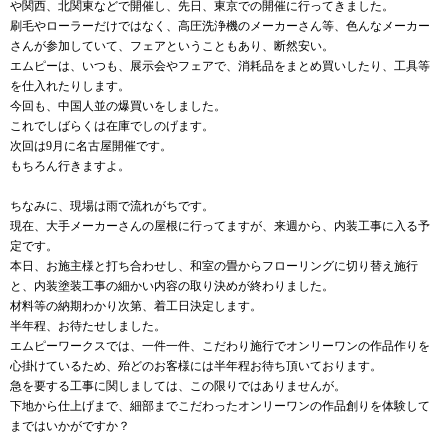
や関西、北関東などで開催し、先日、東京での開催に行ってきました。
刷毛やローラーだけではなく、高圧洗浄機のメーカーさん等、色んなメーカー
さんが参加していて、フェアということもあり、断然安い。
エムピーは、いつも、展示会やフェアで、消耗品をまとめ買いしたり、工具等
を仕入れたりします。
今回も、中国人並の爆買いをしました。
これでしばらくは在庫でしのげます。
次回は9月に名古屋開催です。
もちろん行きますよ。
ちなみに、現場は雨で流れがちです。
現在、大手メーカーさんの屋根に行ってますが、来週から、内装工事に入る予
定です。
本日、お施主様と打ち合わせし、和室の畳からフローリングに切り替え施行
と、内装塗装工事の細かい内容の取り決めが終わりました。
材料等の納期わかり次第、着工日決定します。
半年程、お待たせしました。
エムピーワークスでは、一件一件、こだわり施行でオンリーワンの作品作りを
心掛けているため、殆どのお客様には半年程お待ち頂いております。
急を要する工事に関しましては、この限りではありませんが。
下地から仕上げまで、細部までこだわったオンリーワンの作品創りを体験して
まではいかがですか？