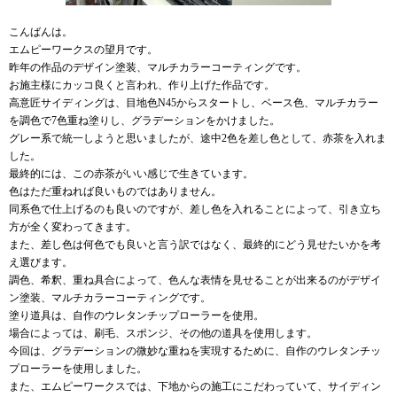
こんばんは。
エムピーワークスの望月です。
昨年の作品のデザイン塗装、マルチカラーコーティングです。
お施主様にカッコ良くと言われ、作り上げた作品です。
高意匠サイディングは、目地色N45からスタートし、ベース色、マルチカラー
を調色で7色重ね塗りし、グラデーションをかけました。
グレー系で統一しようと思いましたが、途中2色を差し色として、赤茶を入れま
した。
最終的には、この赤茶がいい感じで生きています。
色はただ重ねれば良いものではありません。
同系色で仕上げるのも良いのですが、差し色を入れることによって、引き立ち
方が全く変わってきます。
また、差し色は何色でも良いと言う訳ではなく、最終的にどう見せたいかを考
え選びます。
調色、希釈、重ね具合によって、色んな表情を見せることが出来るのがデザイ
ン塗装、マルチカラーコーティングです。
塗り道具は、自作のウレタンチップローラーを使用。
場合によっては、刷毛、スポンジ、その他の道具を使用します。
今回は、グラデーションの微妙な重ねを実現するために、自作のウレタンチッ
プローラーを使用しました。
また、エムピーワークスでは、下地からの施工にこだわっていて、サイディン