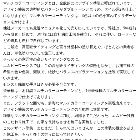
マルチカラーコーティングとは、全般的にはデザイン塗装と呼ばれています。
デザイン塗装の典型的なパターンがダブルトーンと言うの、タイル調2色仕上げ
になりますが、マルチカラーコーティングは、3色以上の色を重ねてグラデーシ
ョンをかけます。
他社メーカーでも最近マニュアル化して売り出していますが、弊社は、5年程前
から研究し始めて、3年前には自社独自工法を確立し、それに伴い、ローラーな
どの道具も自社で自作しています。
ここ最近、高意匠サイディングと言う外壁材の塗り替えで、ほとんどの業者さ
んは、単色塗りつぶしで施工します。
せっかくの意匠性の高いサイディングなのに。
エムピーワークスでは、この高意匠サイディングの特徴を活かし、お施主様の
希望の色や色調、濃淡で、絶妙なバランスのグラデーションを塗装で実現して
いきます。
センスと繊細な手さばきが必要不可欠です。
茶華様は、木目調マルチカラーコーティングと、1部斑模様のマルチカラーコー
ティングで仕上げてあります。
また、フラットな面でも、多彩なマルチカラーコーティングを実現出来ます。
デザイン塗装のマルチカラーコーティングの可能性は無限です。
繊細なマルチカラーコーティングに加え、細部までこだわった、エムピー独自
のこだわり施工で、お家を長持ちさせる施工を実施しました。
このデザイン塗装、まだまだ、知られてはいませんが、この塗装の概念を超え
た施工を、もっと多くの方々に知って頂きたい。