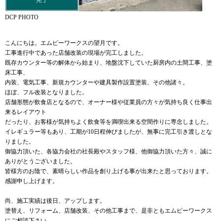
DCP PHOTO
こんにちは。エムピーワークスの望月です。
工事進行中であった店舗改装の現場が完工しました。
既存カウンター等の解体から始まり、地盤沈下していた厨房内の土間工事、塗
床工事、
内装、電気工事、新規カウンターや建具製作設置塗装、その他諸々。
ほぼ、フル改装となりました。
店舗形態が飲食店となるので、オーナー様や従業員の方々が気持ち良く仕事出
来るレイアウト
だったり、お客様が気持ちよく飲食等を満喫出来る空間作りに専念しました。
イレギュラー等もあり、工期が10日程伸びましたが、無事に完工引き渡しとな
りました。
御協力頂いた、各協力会社の社長殿やスタッフ様、他御協力頂いた方々、誠に
ありがとうございました。
皆様方のお陰で、素晴らしい作品を創り上げる事が出来たと思っております。
感謝申し上げます。
尚、施工実績は後日、アップします。
塗替え、リフォーム、店舗改装、その他工事まで、是非ともエムピーワークス
にご相談下さい。